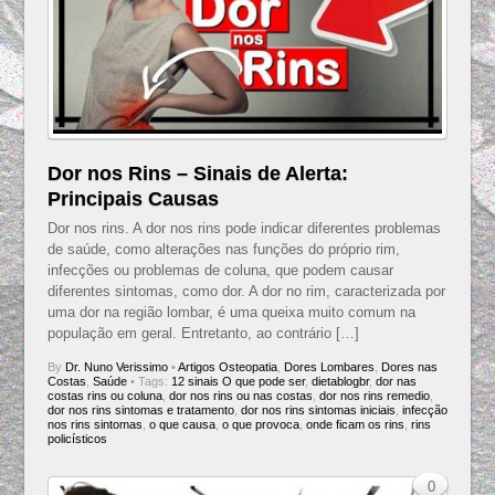
Dor nos Rins – Sinais de Alerta:
Principais Causas
Dor nos rins. A dor nos rins pode indicar diferentes problemas
de saúde, como alterações nas funções do próprio rim,
infecções ou problemas de coluna, que podem causar
diferentes sintomas, como dor. A dor no rim, caracterizada por
uma dor na região lombar, é uma queixa muito comum na
população em geral. Entretanto, ao contrário […]
By
Dr. Nuno Verissimo
•
Artigos Osteopatia
,
Dores Lombares
,
Dores nas
Costas
,
Saúde
• Tags:
12 sinais O que pode ser
,
dietablogbr
,
dor nas
costas rins ou coluna
,
dor nos rins ou nas costas
,
dor nos rins remedio
,
dor nos rins sintomas e tratamento
,
dor nos rins sintomas iniciais
,
infecção
nos rins sintomas
,
o que causa
,
o que provoca
,
onde ficam os rins
,
rins
policísticos
0