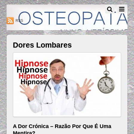
Osteopatia Nuno Verissimo - Osteopatia Amadora - Lisboa
RSS
Dores Lombares
A Dor Crónica – Razão Por Que É Uma
Mentira?