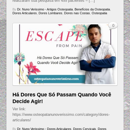
realizaram sua pesquisa em 455 pacientes – […]
By
Dr. Nuno Verissimo
•
Artigos Osteopatia
,
Benefícios da Osteopatia
,
Dores Articulares
,
Dores Lombares
,
Dores nas Costas
,
Osteopatia
0
Há Dores Que Só Passam Quando Você
Decide Agir!
Ver link:
https://www.osteopatanunoverissimo.com/category/dores-
articulares/
By
Dr. Nuno Verissimo
•
Dores Articulares
,
Dores Cervicais
,
Dores