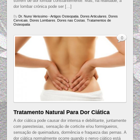
sofrem de dor lombar constantemente. Mas, na realidade, a
dor lombar crónica pode ser […]
By
Dr. Nuno Verissimo
•
Artigos Osteopatia
,
Dores Articulares
,
Dores
Cervicais
,
Dores Lombares
,
Dores nas Costas
,
Tratamentos de
Osteopatia
0
Tratamento Natural Para Dor Ciática
A dor ciática pode causar dor intensa e debilitante, juntamente
com parestesias, sensação de corticite e/ou formigueiros,
sensação de queimadura, dormência e fraqueza das pernas. A
dor ciática normalmente ocorre quando o nervo ciático está