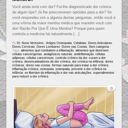
Você ainda está com dor? Foi-lhe diagnosticado dor crónica
de algum tipo? Já lhe prescreveram opióides para a dor? Se
você respondeu sim a alguma destas perguntas, então você é
uma vítima da maior mentira médica que mantém você com
dor! Razão Por Que É Uma Mentira? Porque para quem
controla a medicina há naturalmente […]
By
Dr. Nuno Verissimo
•
Artigos Osteopatia
,
Cefaleias
,
Dores Articulares
,
Dores Cervicais
,
Dores Lombares
,
Dores nas Costas
,
Sem categoria
•
Tags:
alimentos que combatem a inflamação
,
alimentos que destroem
células cancerígenas
,
analgésicos naturais
,
antiinflamação
,
células
adiposas
,
células cancerosas
,
controlo crónico da dor
,
curam a dor
crónica
,
desencadeadores de dor crónica
,
dor crónica na infância
,
dores
crónicas
,
dores nas costas
,
formas naturais para tratar a dor crônica
,
inflamação crónica
,
osteopata
,
osteopatia
,
prevenir a dor crônica na
infância
,
se libertam da inflamação e dor nas articulações
,
superalimentos
para reduzir a dor crônica
0