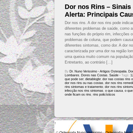
Dor nos Rins – Sinais
Alerta: Principais Ca
Dor nos rins. A dor nos rins pode indica
diferentes problemas de saúde, como a
nas funções do próprio rim, infecções 
problemas de coluna, que podem causa
diferentes sintomas, como dor. A dor no
caracterizada por uma dor na região lom
uma queixa muito comum na população
Entretanto, ao contrário […]
By
Dr. Nuno Verissimo
•
Artigos Osteopatia
,
Do
Lombares
,
Dores nas Costas
,
Saúde
• Tags:
1
que pode ser
,
dietablogbr
,
dor nas costas rins 
dor nos rins ou nas costas
,
dor nos rins remed
rins sintomas e tratamento
,
dor nos rins sintoma
infecção nos rins sintomas
,
o que causa
,
o que
onde ficam os rins
,
rins policísticos
↑
©
Osteopata Nuno Verissimo - Osteopatia Amad