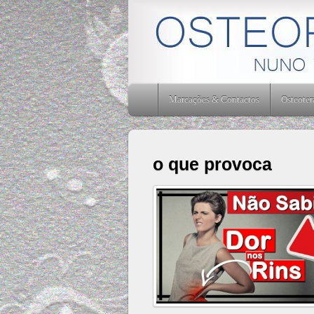
Osteopatia Nuno Verissimo - Osteopatia Amadora -
Marcações & Contactos
Osteoter
o que provoca