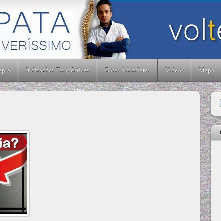
 Lisboa
apia
Indicações Terapêuticas
Dores Articulares
Videos
Mapa