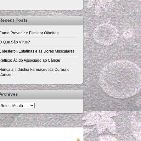
Recent Posts
Como Prevenir e Eliminar Olheiras
O Que São Vírus?
Colesterol, Estatinas e as Dores Musculares
Refluxo Ácido Associado ao Câncer
Nunca a Indústria Farmacêutica Curará o
Cancer
Archives
Archives