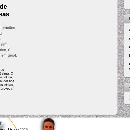
 de
usas
r
lterações
ou
r
 rim,
bar, é
 em geral.
res
2 sinais O
ou coluna
,
io
,
dor nos
s iniciais
,
 provoca
,
ora - Lisboa
2026