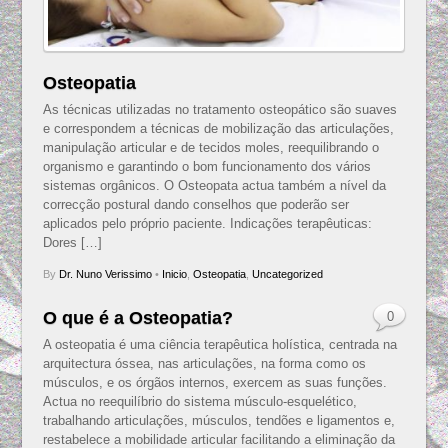
Osteopatia
As técnicas utilizadas no tratamento osteopático são suaves
e correspondem a técnicas de mobilização das articulações,
manipulação articular e de tecidos moles, reequilibrando o
organismo e garantindo o bom funcionamento dos vários
sistemas orgânicos. O Osteopata actua também a nível da
correcção postural dando conselhos que poderão ser
aplicados pelo próprio paciente. Indicações terapêuticas:
Dores […]
By
Dr. Nuno Verissimo
•
Inicio
,
Osteopatia
,
Uncategorized
O que é a Osteopatia?
0
A osteopatia é uma ciência terapêutica holística, centrada na
arquitectura óssea, nas articulações, na forma como os
músculos, e os órgãos internos, exercem as suas funções.
Actua no reequilíbrio do sistema músculo-esquelético,
trabalhando articulações, músculos, tendões e ligamentos e,
restabelece a mobilidade articular facilitando a eliminação da