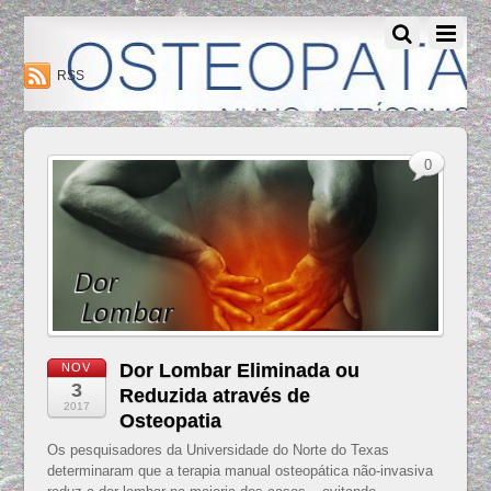
Osteopatia Nuno Verissimo - Osteopatia Amadora - Lisboa
RSS
0
Dor Lombar Eliminada ou
NOV
3
Reduzida através de
2017
Osteopatia
Os pesquisadores da Universidade do Norte do Texas
determinaram que a terapia manual osteopática não-invasiva