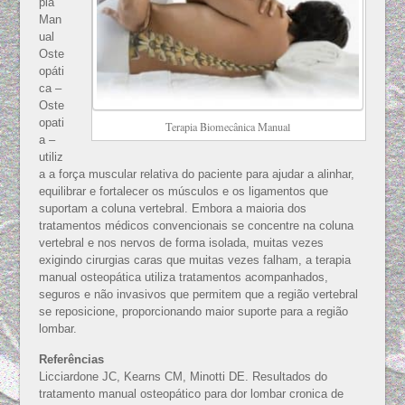
pia
Man
ual
Oste
opáti
ca –
Oste
opati
Terapia Biomecânica Manual
a –
utiliz
a a força muscular relativa do paciente para ajudar a alinhar,
equilibrar e fortalecer os músculos e os ligamentos que
suportam a coluna vertebral. Embora a maioria dos
tratamentos médicos convencionais se concentre na coluna
vertebral e nos nervos de forma isolada, muitas vezes
exigindo cirurgias caras que muitas vezes falham, a terapia
manual osteopática utiliza tratamentos acompanhados,
seguros e não invasivos que permitem que a região vertebral
se reposicione, proporcionando maior suporte para a região
lombar.
Referências
Licciardone JC, Kearns CM, Minotti DE. Resultados do
tratamento manual osteopático para dor lombar cronica de