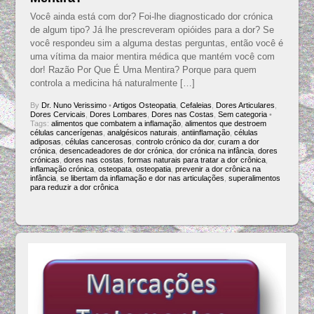
Você ainda está com dor? Foi-lhe diagnosticado dor crónica
de algum tipo? Já lhe prescreveram opióides para a dor? Se
você respondeu sim a alguma destas perguntas, então você é
uma vítima da maior mentira médica que mantém você com
dor! Razão Por Que É Uma Mentira? Porque para quem
controla a medicina há naturalmente […]
By
Dr. Nuno Verissimo
•
Artigos Osteopatia
,
Cefaleias
,
Dores Articulares
,
Dores Cervicais
,
Dores Lombares
,
Dores nas Costas
,
Sem categoria
•
Tags:
alimentos que combatem a inflamação
,
alimentos que destroem
células cancerígenas
,
analgésicos naturais
,
antiinflamação
,
células
adiposas
,
células cancerosas
,
controlo crónico da dor
,
curam a dor
crónica
,
desencadeadores de dor crónica
,
dor crónica na infância
,
dores
crónicas
,
dores nas costas
,
formas naturais para tratar a dor crônica
,
inflamação crónica
,
osteopata
,
osteopatia
,
prevenir a dor crônica na
infância
,
se libertam da inflamação e dor nas articulações
,
superalimentos
para reduzir a dor crônica