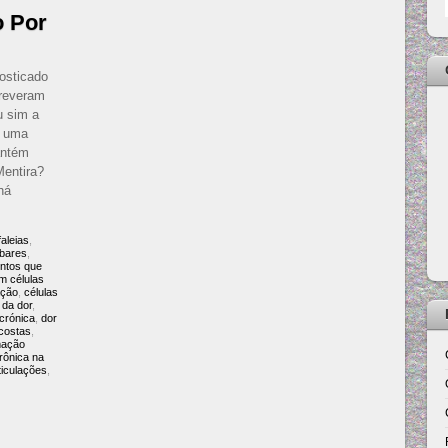
o Por
osticado
creveram
u sim a
é uma
antém
entira?
há
aleias
,
bares
,
entos que
m células
ação
,
células
 da dor
,
crónica
,
dor
costas
,
mação
crônica na
ticulações
,