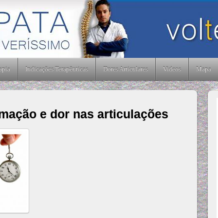
 Lisboa
apia
Indicações Terapêuticas
Dores Articulares
Videos
Mapa
amação e dor nas articulações