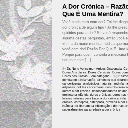
A Dor Crónica – Razã
Que É Uma Mentira?
Você ainda está com dor? Foi-lhe diagn
dor crónica de algum tipo? Já lhe pres
opióides para a dor? Se você responde
alguma destas perguntas, então você 
vítima da maior mentira médica que m
você com dor! Razão Por Que É Uma M
Porque para quem controla a medicina 
naturalmente […]
By
Dr. Nuno Verissimo
•
Artigos Osteopatia
,
Cef
Dores Articulares
,
Dores Cervicais
,
Dores Lom
Dores nas Costas
,
Sem categoria
• Tags:
alim
combatem a inflamação
,
alimentos que destroe
cancerígenas
,
analgésicos naturais
,
antiinflam
adiposas
,
células cancerosas
,
controlo crónico
curam a dor crónica
,
desencadeadores de dor 
crónica na infância
,
dores crónicas
,
dores nas 
formas naturais para tratar a dor crônica
,
infla
crónica
,
osteopata
,
osteopatia
,
prevenir a dor 
infância
,
se libertam da inflamação e dor nas ar
superalimentos para reduzir a dor crônica