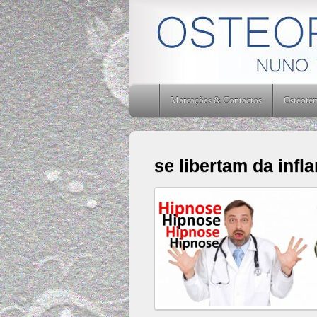
Osteopatia Nuno Verissimo - Osteopatia Amadora -
Marcações & Contactos
Osteoter
se libertam da infl