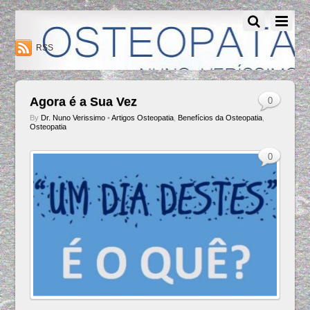
Osteopatia Nuno Verissimo - Osteopatia Amadora - Lisboa
RSS
Agora é a Sua Vez
0
By
Dr. Nuno Verissimo
•
Artigos Osteopatia
,
Benefícios da Osteopatia
,
Osteopatia
0