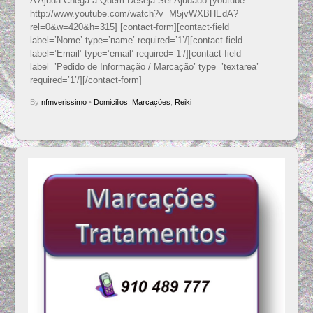
A Ajuda Chega a Quem Deseja Ser Ajudado [youtube
http://www.youtube.com/watch?v=M5jvWXBHEdA?
rel=0&w=420&h=315] [contact-form][contact-field
label=’Nome’ type=’name’ required=’1’/][contact-field
label=’Email’ type=’email’ required=’1’/][contact-field
label=’Pedido de Informação / Marcação’ type=’textarea’
required=’1’/][/contact-form]
By
nfmverissimo
•
Domicilios
,
Marcações
,
Reiki